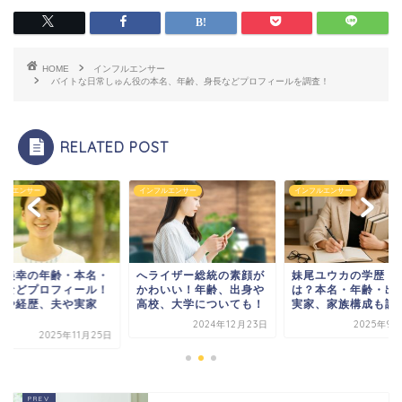
HOME
インフルエンサー
バイトな日常しゅん役の本名、年齢、身長などプロフィールを調査！
RELATED POST
フルエンサー
インフルエンサー
インフルエンサー
島美幸の年齢・本名・
へライザー総統の素顔が
妹尾ユウカの学歴・
身などプロフィール！
かわいい！年齢、出身や
は？本名・年齢・出
歴や経歴、夫や実家
高校、大学についても！
実家、家族構成も調
.
2024年12月23日
2025年9月
2025年11月25日