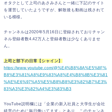
オタクとして上司のあさみさんと一緒に下記のサイト
を運営していたようですが、解散後も動画は残されて
いる模様。
チャンネルは2020年5月16日に登録されておりチャン
ネル登録者数4.42万人と登録者数は少なくありませ
ん。
上司と部下の日常【シャイン】
https://www.youtube.com/@%E4%B8%8A%E5%8F%
B8%E3%81%A8%E9%83%A8%E4%B8%8B%E3%81
%AE%E6%97%A5%E5%B8%B8%E3%82%B7%E3%
83%A3%E3%82%A4%E3%83%B3
YouTube説明欄には「企業の新入社員と大学生が会社
経営のために毎日働いてます」とあり、このチャンネ