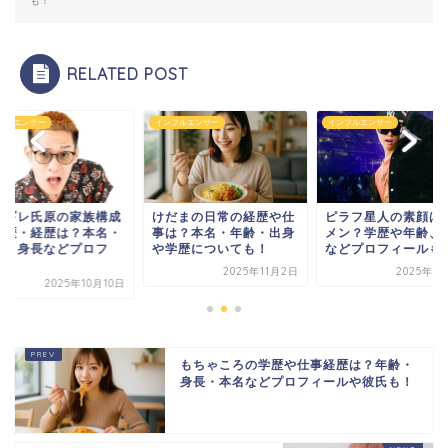
も！
RELATED POST
フルエンサー
インフルエンサー
インフルエンサー
だまの日常の経歴や仕
ピラフ星人の素顔はイケ
ブチギレ氏原の家族
は？本名・年齢・出身
メン？学歴や年齢、出身
や学歴・経歴は？本
学歴についても！
などプロフィールも！
年齢・身長などプロ
ィ...
2025年11月2日
2025年7月16日
2025年10
もちゃころの学歴や仕事経歴は？年齢・
身長・本名などプロフィールや彼氏も！