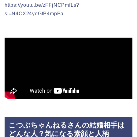
https://youtu.be/zFFjNCPmfLs?
si=N4CX24yeGfP4mpPa
こつぶちゃんねるさんの結婚相手は
どんな人？気になる素顔と人柄