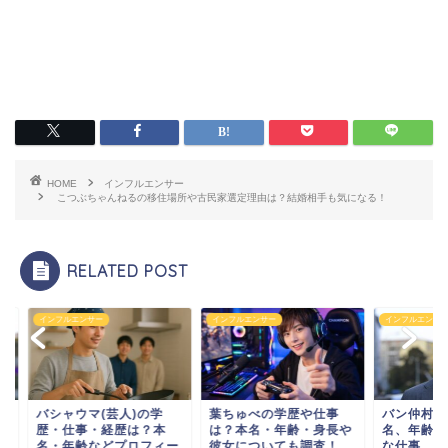
HOME
インフルエンサー
こつぶちゃんねるの移住場所や古民家選定理由は？結婚相手も気になる！
RELATED POST
フルエンサー
インフルエンサー
インフルエンサー
シャウマ(芸人)の学
葉ちゅべの学歴や仕事
バン仲村の家族構成
・仕事・経歴は？本
は？本名・年齢・身長や
名、年齢は？学歴や
・年齢などプロフィー
彼女についても調査！
な仕事、経歴も紹介