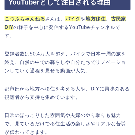
YouTuberとして注目される理由
こつぶちゃんねる
さんは、
バイク
や
地方移住
、
古民家
DIY
の様子を中心に発信するYouTubeチャンネルで
す。
登録者数は50.4万人を超え、バイクで日本一周の旅を
終え、自然の中での暮らしや自分たちでリノベーショ
ンしていく過程を見せる動画が人気。
都市部から地方へ移住を考える人や、DIYに興味のある
視聴者から支持を集めています。
日常のほっこりした雰囲気や夫婦のやり取りも魅力
で、見ているだけで移住生活の楽しさやリアルな苦労
が伝わってきます。