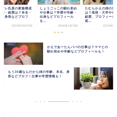
チギレ氏原の家族構成
しょうごっこの馴れ初め
たむらかえの姉の素
学歴・経歴は？本名・
や仕事は？学歴や年齢・
は？高校・大学や仕
齢・身長などプロフ
出身などプロフィール
経歴、プロフィール
.
を...
底...
2025年10月10日
2026年2月14日
2025年8月
かえであーたんパパの仕事は？ママとの
馴れ初めや年齢などプロフィールも！
もう30歳なんだから姉の年齢、本名、身
長などプロフ！仕事や学歴情報も！