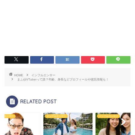
HOME
インフルエンサー
まふゆVTuberって誰？年齢、身長などプロフィールや彼氏情報も！
RELATED POST
フルエンサー
インフルエンサー
インフルエンサー