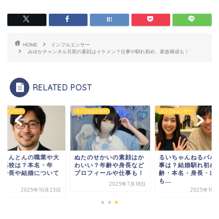
HOME
インフルエンサー
みゆかチャンネル旦那の素顔はイケメン？仕事や馴れ初め、家族構成も！
RELATED POST
フルエンサー
インフルエンサー
インフルエンサー
きとんとんの職業や大
ぬたのせかいの素顔はか
るいちゃんねるパパ
・高校は？本名・年
わいい？年齢や身長など
事は？結婚馴れ初め
・身長や結婚について
プロフィールや仕事も！
齢・本名・身長・出
.
も...
2025年7月18日
2025年10月23日
2025年10