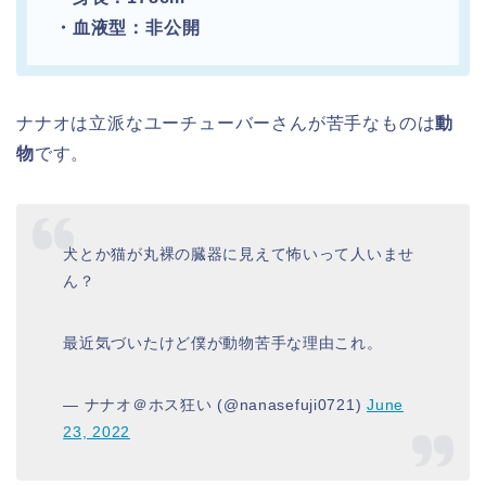
・血液型：非公開
ナナオは立派なユーチューバーさんが苦手なものは
動
物
です。
犬とか猫が丸裸の臓器に見えて怖いって人いませ
ん？
最近気づいたけど僕が動物苦手な理由これ。
— ナナオ＠ホス狂い (@nanasefuji0721)
June
23, 2022