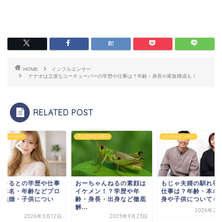
HOME
インフルエンサー
ナナオは立派なユーチューバーの学歴や仕事は？年齢・身長や家族構成も！
RELATED POST
フルエンサー
インフルエンサー
インフルエンサー
ーちゃんねるの素顔は
もじゃ夫婦の馴れ初めや
佐藤そるとの学歴や
ケメン！？学歴や年
仕事は？年齢・本名・出
は？本名・年齢など
・身長・出身など徹底
身や子供についても！
フや結婚・子供につ
.
て...
2026年2月25日
2025年9月23日
2026年3