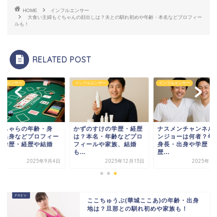
HOME
インフルエンサー
大食い主婦もぐちゃんの顔出しは？夫との馴れ初めや年齢・本名などプロフィー
ルも！
RELATED POST
フルエンサー
インフルエンサー
インフルエンサー
なちゃらの年齢・身
かずのすけの学歴・経歴
ナスメンチャンネル
・出身などプロフィー
は？本名・年齢などプロ
ンジョーは何者？年
！学歴・経歴や結婚
フィールや家族、結婚
身長・出身や学歴・
！
も...
歴...
2025年9月4日
2025年12月13日
2025年8
ここちゅうぶ(華城ここあ)の年齢・出身
地は？旦那との馴れ初めや家族も！