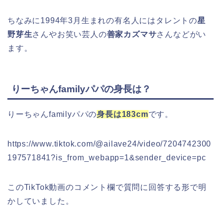
ちなみに1994年3月生まれの有名人にはタレントの
星
野芽生
さんやお笑い芸人の
善家カズマサ
さんなどがい
ます。
りーちゃんfamilyパパの身長は？
りーちゃんfamilyパパの
身長は183cm
です。
https://www.tiktok.com/@ailave24/video/7204742300
197571841?is_from_webapp=1&sender_device=pc
このTikTok動画のコメント欄で質問に回答する形で明
かしていました。