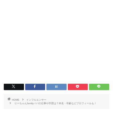
HOME
インフルエンサー
りーちゃんfamilyパパの仕事や学歴は？本名・年齢などプロフィールも！