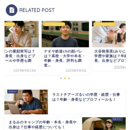
RELATED POST
フルエンサー
インフルエンサー
インフルエンサー
きパンの素顔実写は？
ナオヤ鉄道chの顔バレ
大谷映美里(みりにゃ
齢・身長・出身などプ
は？高校・大学や本名・
学歴や家族は？年齢
フィールや学歴も調
年齢・身長、評判も調
長、出身などプロフィ.
.
査...
2025年6月
2025年9月23日
2025年9月4日
ラストチアーズるいの学歴・経歴・仕事
は？年齢・身長などプロフィールも！
まるみのキャンプの年齢・本名・身長や
出身は？仕事や経歴についても！