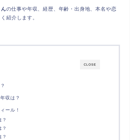
さん
の仕事や年収、経歴、年齢・出身地、本名や恋
しく紹介します。
CLOSE
は？
や年収は？
フィール！
は？
は？
は？