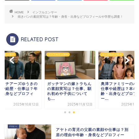
HOME
インフルエンサー
焼きパンの素顔実写は？年齢・身長・出身などプロフィールや学歴も調査！
RELATED POST
フルエンサー
インフルエンサー
インフルエンサー
ストチアーズゆうきの
ガッチマンの嫁トラちん
奥津ファミリーのパ
学や経歴・仕事は？年
の素顔実写は？仕事、馴
仕事や経歴は？本名
・出身などプロフィ
れ初めや子供について
齢・出身などプロフ
.
も...
ー...
2025年10月12日
2025年11月12日
2025年11
アヤトの育児の父親の素顔や仕事は？別
居の理由や年齢・身長などプロフィー