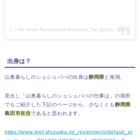
ℂ | the Great Pyrenees(@chouchou_the_gp)がシェアした投稿
出身は？
山奥暮らしのシュシュパパの出身は
静岡県
と推測。
見出し「山奥暮らしのシュシュパパの仕事は」の箇所
でもご紹介した下記のページから、少なくとも
静岡県
島田市在住
であると思われます。
https://www.pref.shizuoka.jp/_res/projects/default_pr