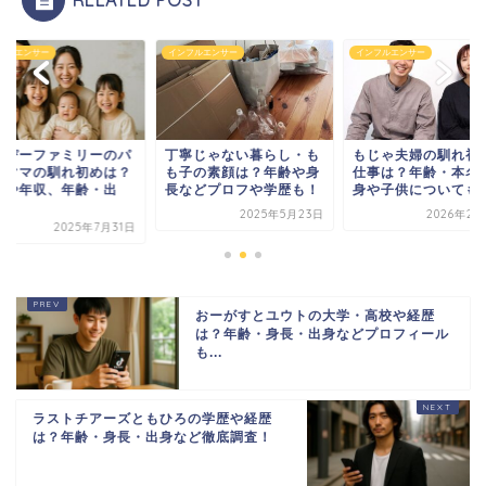
フルエンサー
インフルエンサー
インフルエンサー
寧じゃない暮らし・も
もじゃ夫婦の馴れ初めや
ひろぴーファミリー
子の素顔は？年齢や身
仕事は？年齢・本名・出
パとママの馴れ初め
などプロフや学歴も！
身や子供についても！
仕事や年収、年齢・
身...
2025年5月23日
2026年2月25日
2025年7
おーがすとユウトの大学・高校や経歴
は？年齢・身長・出身などプロフィール
も...
ラストチアーズともひろの学歴や経歴
は？年齢・身長・出身など徹底調査！