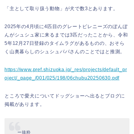
「主として取り扱う動物」が犬で数3とあります。
2025年の4月頃に4匹目のグレートピレニーズのぼんぼ
んがシュシュ家に来るまでは3匹だったことから、令和
5年12月27日登録のタイムラグがあるものの、おそら
く山奥暮らしのシュシュパパさんのことではと推測。
https://www.pref.shizuoka.jp/_res/projects/default_pr
oject/_page_/001/025/198/06chubu20250630.pdf
ところで愛犬についてドッグショーへ出るとブログに
掲載があります。
ー抜粋